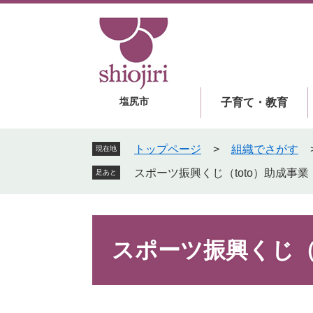
ペ
メ
ー
ニ
ジ
ュ
の
ー
先
を
頭
飛
塩尻市
子育て・教育
で
ば
す
し
。
て
トップページ
>
組織でさがす
現在地
本
スポーツ振興くじ（toto）助成事業
足あと
文
へ
本
文
スポーツ振興くじ（t