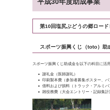
平成30年度助成事業
第10回塩尻ぶどうの郷ロード
スポーツ振興くじ（toto）
スポーツ振興くじ助成金を以下の科目に活
謝礼金（医師謝礼）
印刷製本費（参加者募集ポスター、パ
借料および損料（トラック・アルミバ
雑役務費（大会エントリー・記録集計