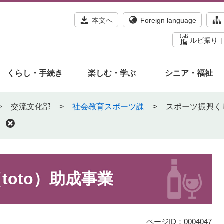
本文へ
Foreign language
ルビ振り
くらし・手続き
楽しむ・学ぶ
シニア・福祉
>
交流文化部
>
社会教育スポーツ課
>
スポーツ振興くじ
oto）助成事業
ページID：0004047