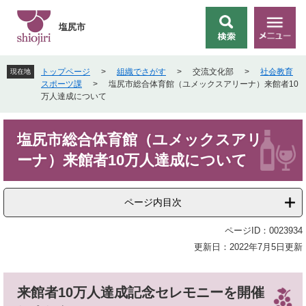
ペ
メ
ー
ニ
塩尻市
検
メ
ジ
ュ
索
ニ
の
ー
ュ
先
を
トップページ
>
組織でさがす
>
交流文化部
>
社会教育
現在地
ー
頭
飛
スポーツ課
>
塩尻市総合体育館（ユメックスアリーナ）来館者10
で
ば
万人達成について
す
し
。
て
本
本
塩尻市総合体育館（ユメックスアリ
文
文
ーナ）来館者10万人達成について
へ
ページ内目次
ページID：0023934
更新日：2022年7月5日更新
来館者10万人達成記念セレモニーを開催