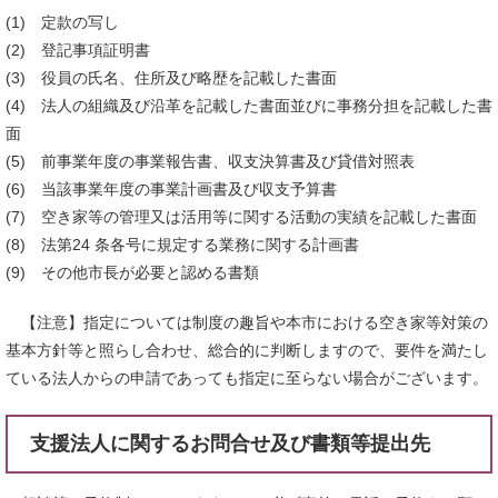
(1) 定款の写し
(2) 登記事項証明書
(3) 役員の氏名、住所及び略歴を記載した書面
(4) 法人の組織及び沿革を記載した書面並びに事務分担を記載した書
面
(5) 前事業年度の事業報告書、収支決算書及び貸借対照表
(6) 当該事業年度の事業計画書及び収支予算書
(7) 空き家等の管理又は活用等に関する活動の実績を記載した書面
(8) 法第24 条各号に規定する業務に関する計画書
(9) その他市長が必要と認める書類
【注意】指定については制度の趣旨や本市における空き家等対策の
基本方針等と照らし合わせ、総合的に判断しますので、要件を満たし
ている法人からの申請であっても指定に至らない場合がございます。
支援法人に関するお問合せ及び書類等提出先