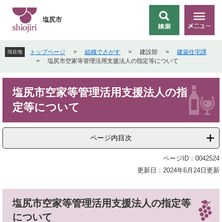
ペ
メ
ー
ニ
塩尻市
検
メ
ジ
ュ
索
ニ
の
ー
ュ
先
を
トップページ
>
組織でさがす
>
建設部
>
建築住宅課
現在地
ー
頭
飛
>
塩尻市空家等管理活用支援法人の指定等について
で
ば
す
し
本
。
て
塩尻市空家等管理活用支援法人の指
文
本
定等について
文
へ
ページ内目次
ページID：0042524
更新日：2024年6月24日更新
塩尻市空家等管理活用支援法人の指定等
について