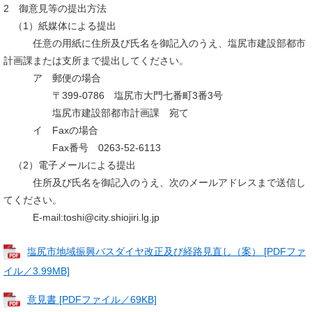
2 御意見等の提出方法
（1）紙媒体による提出
任意の用紙に住所及び氏名を御記入のうえ、塩尻市建設部都市
計画課または支所まで提出してください。
ア 郵便の場合
〒399-0786 塩尻市大門七番町3番3号
塩尻市建設部都市計画課 宛て
イ Faxの場合
Fax番号 0263-52-6113
（2）電子メールによる提出
住所及び氏名を御記入のうえ、次のメールアドレスまで送信し
てください。
E-mail:toshi@city.shiojiri.lg.jp
塩尻市地域振興バスダイヤ改正及び経路見直し（案） [PDFファ
イル／3.99MB]
意見書 [PDFファイル／69KB]