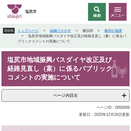
ペ
メ
ー
ニ
塩尻市
検
メ
ジ
ュ
索
ニ
の
ー
ュ
先
を
トップページ
>
組織でさがす
>
建設部
>
都市計画課
現在地
ー
頭
飛
>
塩尻市地域振興バスダイヤ改正及び経路見直し（案）に係るパ
で
ば
ブリックコメントの実施について
す
し
。
て
本
本
塩尻市地域振興バスダイヤ改正及び
文
文
経路見直し（案）に係るパブリック
へ
コメントの実施について
ページ内目次
ページID：0059309
更新日：2025年12月26日更新