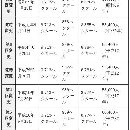
昭和59年
9,713ヘ
8,870ヘ
回変
クター
（昭和65
4月19日
クタール
クタール
更
ル
年）
858ヘ
随時
平成元年9
9,713ヘ
8,855ヘ
53,400人
クター
変更
月11日
クタール
クタール
（平成2年）
ル
第3
929ヘ
55,400人
平成4年6
9,713ヘ
8,784ヘ
回変
クター
（平成12
月25日
クタール
クタール
更
ル
年）
932ヘ
55,400人
随時
平成7年3
9,713ヘ
8,781ヘ
クター
（平成12
変更
月30日
クタール
クタール
ル
年）
第4
939ヘ
58,000人
平成10年
9,713ヘ
8,774ヘ
回変
クター
（平成17
7月30日
クタール
クタール
更
ル
年）
第5
939ヘ
60,400人
平成16年
9,713ヘ
8,774ヘ
回変
クター
（平成22
5月13日
クタール
クタール
更
ル
年）