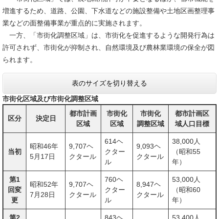
増進するため、道路、公園、下水道などの施設整備や土地区画整理事
業などの面整備事業が重点的に実施されます。
一方、「市街化調整区域」は、市街化を促進するような開発行為は
許可されず、市街化が抑制され、自然環境及び農林業環境の保全が図
られます。
表のサイズを切り替える
市街化区域及び市街化調整区域
都市計画
市街化
市街化
都市計画区
区分
決定日
区域
区域
調整区域
域人口目標
614ヘ
38,000人
昭和46年
9,707ヘ
9,093ヘ
当初
クター
（昭和55
5月17日
クタール
クタール
ル
年）
第1
760ヘ
53,000人
昭和52年
9,707ヘ
8,947ヘ
回変
クター
（昭和60
7月28日
クタール
クタール
更
ル
年）
第2
843ヘ
53,400人