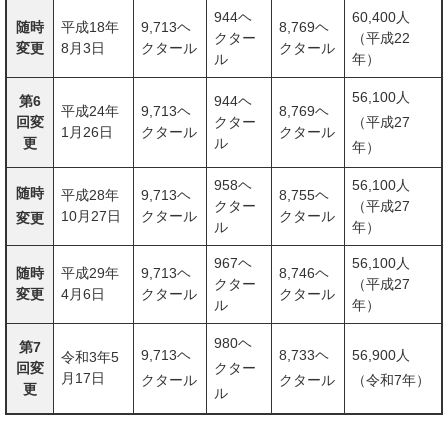
944ヘ
60,400人
随時
平成18年
9,713ヘ
8,769ヘ
クター
（平成22
変更
8月3日
クタール
クタール
ル
年）
56,100人
第6
944ヘ
平成24年
9,713ヘ
8,769ヘ
回変
クター
（平成27
1月26日
クタール
クタール
更
ル
年）
958ヘ
56,100人
随時
平成28年
9,713ヘ
8,755ヘ
クター
（平成27
10月27日
クタール
クタール
変更
ル
年）
967ヘ
56,100人
随時
平成29年
9,713ヘ
8,746ヘ
クター
（平成27
変更
4月6日
クタール
クタール
ル
年）
980ヘ
第7
9,713ヘ
8,733ヘ
56,900人
令和3年5
回変
クター
月17日
クタール
クタール
（令和7年）
更
ル