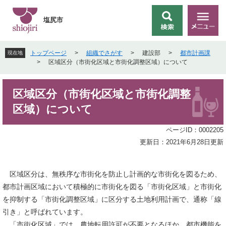
ペ
メ
ー
ニ
塩尻市
検
メ
ジ
ュ
索
ニ
の
ー
ュ
先
を
トップページ
>
組織でさがす
>
建設部
>
都市計画課
現在地
ー
頭
飛
>
区域区分（市街化区域と市街化調整区域）について
で
ば
す
し
本
。
て
区域区分（市街化区域と市街化調整
文
本
区域）について
文
へ
ページID：0002205
更新日：2021年6月28日更新
区域区分は、無秩序な市街化を防止し計画的な市街化を図るため、
都市計画区域において積極的に市街化を図る「市街化区域」と市街化
を抑制する「市街化調整区域」に区分する土地利用計画で、通称「線
引き」と呼ばれています。
「市街化区域」では、農地転用許可が不要となるほか、都市機能を