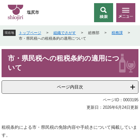
ペ
メ
ー
ニ
塩尻市
検
メ
ジ
ュ
索
ニ
の
ー
ュ
先
を
トップページ
>
組織でさがす
>
総務部
>
税務課
>
現在地
ー
頭
飛
市・県民税への租税条約の適用について
で
ば
す
し
本
。
て
市・県民税への租税条約の適用につ
文
本
いて
文
へ
ページ内目次
ページID：0003195
更新日：2026年6月24日更新
租税条約による市・県民税の免除内容や手続きについて掲載していま
す。