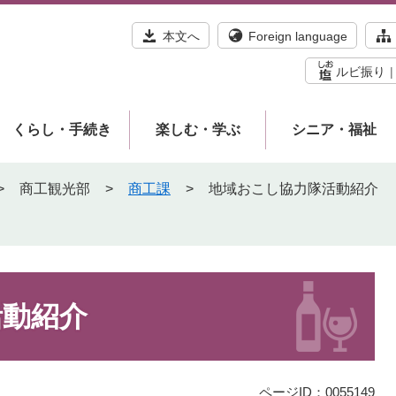
本文へ
Foreign language
ルビ振り
くらし・手続き
楽しむ・学ぶ
シニア・福祉
>
商工観光部
>
商工課
>
地域おこし協力隊活動紹介
活動紹介
ページID：0055149