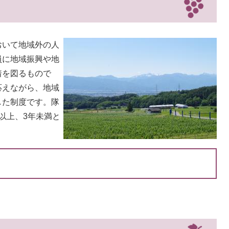
おいて地域外の人
員に地域振興や地
着を図るもので
応えながら、地域
した制度です。隊
以上、3年未満と