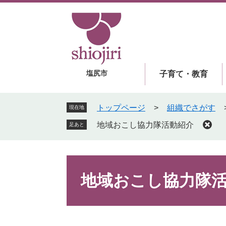
ペ
メ
ー
ニ
ジ
ュ
の
ー
先
を
頭
飛
塩尻市
子育て・教育
で
ば
す
し
。
て
トップページ
>
組織でさがす
現在地
本
地域おこし協力隊活動紹介
足あと
文
へ
本
文
地域おこし協力隊