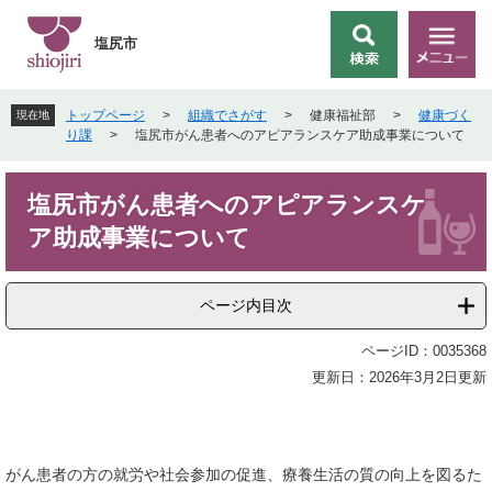
ペ
メ
ー
ニ
塩尻市
検
メ
ジ
ュ
索
ニ
の
ー
ュ
先
を
トップページ
>
組織でさがす
>
健康福祉部
>
健康づく
現在地
ー
頭
飛
り課
>
塩尻市がん患者へのアピアランスケア助成事業について
で
ば
す
し
本
。
て
塩尻市がん患者へのアピアランスケ
文
本
ア助成事業について
文
へ
ページ内目次
ページID：0035368
更新日：2026年3月2日更新
がん患者の方の就労や社会参加の促進、療養生活の質の向上を図るた