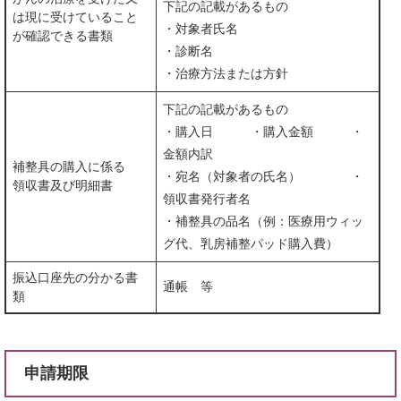
下記の記載があるもの
は現に受けていること
・対象者氏名
が確認できる書類
・診断名
・治療方法または方針
下記の記載があるもの
​・購入日 ・購入金額 ・
金額内訳
補整具の購入に係る
・宛名（対象者の氏名） ・
領収書及び明細書
領収書発行者名
・補整具の品名（例：医療用ウィッ
グ代、乳房補整パッド購入費）
振込口座先の分かる書
通帳 等
類
申請期限