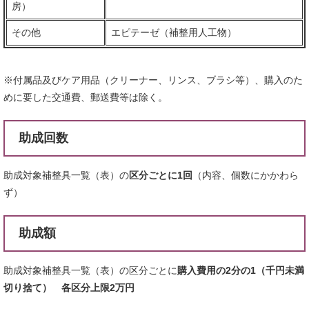
房）
その他
エピテーゼ（補整用人工物）
※付属品及びケア用品（クリーナー、リンス、ブラシ等）、購入のた
めに要した交通費、郵送費等は除く。
助成回数
助成対象補整具一覧（表）の
区分ごとに1回
（内容、個数にかかわら
ず）
助成額
助成対象補整具一覧（表）の区分ごとに
購入費用の2分の1（千円未満
切り捨て） 各区分上限2万円