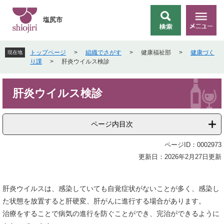
ペ
メ
ー
ニ
塩尻市
検
メ
ジ
ュ
索
ニ
の
ー
ュ
先
を
トップページ
>
組織でさがす
>
健康福祉部
>
健康づく
現在地
ー
頭
飛
り課
>
肝炎ウイルス検診
で
ば
す
し
本
。
て
肝炎ウイルス検診
文
本
文
へ
ページ内目次
ページID：0002973
更新日：2026年2月27日更新
肝炎ウイルスは、感染していても自覚症状がないことが多く、感染し
た状態を放置すると肝硬変、肝がんに進行する場合があります。
治療をすることで病気の進行を防ぐことができ、完治ができるように