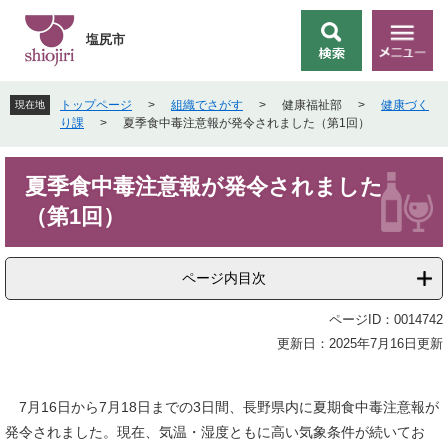
ペ
メ
ー
ニ
塩尻市
検
メ
ジ
ュ
索
ニ
の
ー
ュ
先
を
トップページ
>
組織でさがす
>
健康福祉部
>
健康づく
現在地
ー
頭
飛
り課
>
夏季食中毒注意報が発令されました（第1回）
で
ば
す
し
本
。
て
夏季食中毒注意報が発令されました
文
本
（第1回）
文
へ
ページ内目次
ページID：0014742
更新日：2025年7月16日更新
7月16日から7月18日までの3日間、長野県内に夏期食中毒注意報が
発令されました。現在、気温・湿度ともに高い気象条件が続いてお