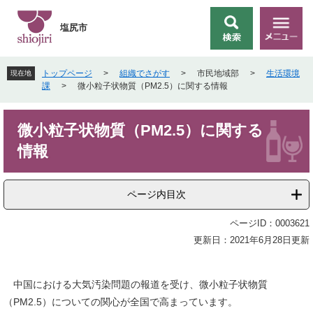
ペ
メ
ー
ニ
塩尻市
検
メ
ジ
ュ
索
ニ
の
ー
ュ
先
を
トップページ
>
組織でさがす
>
市民地域部
>
生活環境
現在地
ー
頭
飛
課
>
微小粒子状物質（PM2.5）に関する情報
で
ば
す
し
本
。
て
微小粒子状物質（PM2.5）に関する
文
本
情報
文
へ
ページ内目次
ページID：0003621
更新日：2021年6月28日更新
中国における大気汚染問題の報道を受け、微小粒子状物質
（PM2.5）についての関心が全国で高まっています。