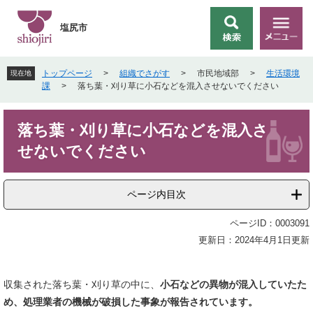
ペ
メ
ー
ニ
塩尻市
検
メ
ジ
ュ
索
ニ
の
ー
ュ
先
を
トップページ
>
組織でさがす
>
市民地域部
>
生活環境
現在地
ー
頭
飛
課
>
落ち葉・刈り草に小石などを混入させないでください
で
ば
す
し
本
。
て
落ち葉・刈り草に小石などを混入さ
文
本
せないでください
文
へ
ページ内目次
ページID：0003091
更新日：2024年4月1日更新
収集された落ち葉・刈り草の中に、
小石などの異物が混入していたた
め、処理業者の機械が破損した事象が報告されています。