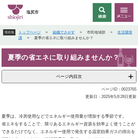
ペ
メ
ー
ニ
塩尻市
検
メ
ジ
ュ
索
ニ
の
ー
ュ
先
を
トップページ
>
組織でさがす
>
市民地域部
>
生活環境
現在地
ー
頭
飛
課
>
夏季の省エネに取り組みませんか？
で
ば
す
し
本
。
て
夏季の省エネに取り組みませんか？
文
本
文
へ
ページ内目次
ページID：0023765
更新日：2025年5月28日更新
夏季は、冷房使用などでエネルギー使用量が増加する季節です。
省エネをすることで、限りあるエネルギー資源を効率よく使うことが
できるだけでなく、エネルギー使用で発生する温室効果ガスの排出を