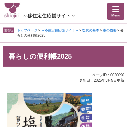
ペ
メ
ー
ニ
ジ
ュ
～移住定住応援サイト～
の
ー
先
を
トップページ
>
～移住定住応援サイト～
>
塩尻の基本
>
市の概要
>
暮
現在地
頭
飛
らしの便利帳2025
で
ば
す
し
本
。
て
文
暮らしの便利帳2025
本
文
へ
ページID：0020090
更新日：2025年3月5日更新