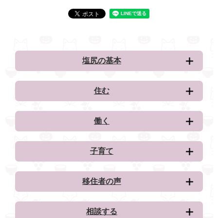
塩尻の基本
住む
働く
子育て
移住者の声
相談する