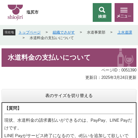
ペ
メ
ー
ニ
塩尻市
検
メ
ジ
ュ
索
ニ
の
ー
ュ
先
を
トップページ
>
組織でさがす
>
水道事業部
>
上水道課
現在地
ー
頭
飛
>
水道料金の支払いについて
で
ば
す
し
本
。
て
水道料金の支払いについて
文
本
文
ページID：0051390
へ
更新日：2025年3月24日更新
表のサイズを切り替える
【質問】
現状、水道料金の請求書払いができるのは、PayPay、LINE Payだ
けです。
LINE Payがサービス終了になるので、d払いを追加して欲しいで