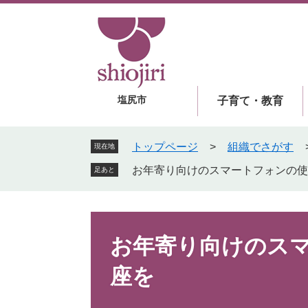
ペ
メ
ー
ニ
ジ
ュ
の
ー
先
を
頭
飛
塩尻市
子育て・教育
で
ば
す
し
。
て
トップページ
>
組織でさがす
現在地
本
お年寄り向けのスマートフォンの使
足あと
文
へ
本
文
お年寄り向けのス
座を