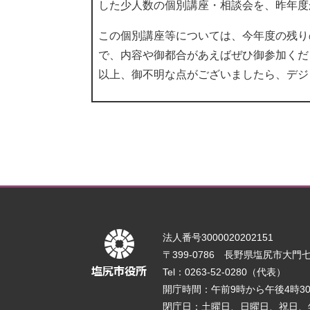
した少人数の個別講座・相談会を、昨年度
この個別講座等については、今年度の残り
で、内容や御都合があえばぜひ御参加くだ
以上、御不明な点がございましたら、デジ
法人番号3000020202151
〒399-0786 長野県塩尻市大門七番
Tel：0263-52-0280（代表）
開庁時間：午前9時から午後4時
閉庁日：土曜日、日曜日、祝日、