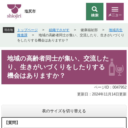
ペ
メ
ー
ニ
塩尻市
検
メ
ジ
ュ
索
ニ
の
ー
ュ
先
を
トップページ
>
組織でさがす
>
健康福祉部
>
地域共生
現在地
ー
頭
飛
推進課
>
地域の高齢者同士が集い、交流したり、生きがいづくり
で
ば
をしたりする機会はありますか？
す
し
。
て
本
本
地域の高齢者同士が集い、交流した
文
文
り、生きがいづくりをしたりする
へ
機会はありますか？
ページID：0047952
更新日：2024年11月14日更新
表のサイズを切り替える
【質問】