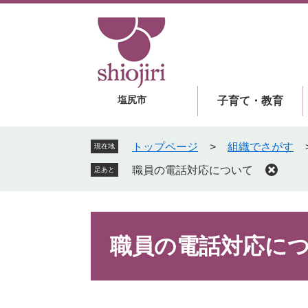
ペ
メ
ー
ニ
ジ
ュ
の
ー
先
を
頭
飛
塩尻市
子育て・教育
で
ば
す
し
。
て
トップページ
>
組織でさがす
現在地
本
職員の電話対応について
足あと
文
へ
本
文
職員の電話対応に