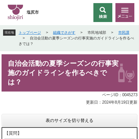
ペ
メ
ー
ニ
塩尻市
検
メ
ジ
ュ
索
ニ
の
ー
ュ
先
を
トップページ
>
組織でさがす
>
市民地域部
>
市民課
現在地
ー
頭
飛
>
自治会活動の夏季シーズンの行事実施のガイドラインを作るべ
で
ば
きでは？
す
し
。
て
本
本
自治会活動の夏季シーズンの行事実
文
文
施のガイドラインを作るべきで
へ
は？
ページID：0045273
更新日：2024年8月19日更新
表のサイズを切り替える
【質問】