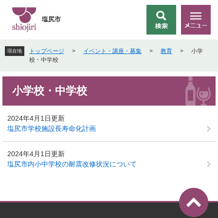
ペ
メ
ー
ニ
塩尻市
検
メ
ジ
ュ
索
ニ
の
ー
ュ
先
を
トップページ
>
イベント・講座・募集
>
教育
>
小学
現在地
ー
頭
飛
校・中学校
で
ば
す
し
本
。
て
小学校・中学校
文
本
文
へ
2024年4月1日更新
塩尻市学校施設長寿命化計画
2024年4月1日更新
塩尻市内小中学校の耐震改修状況について