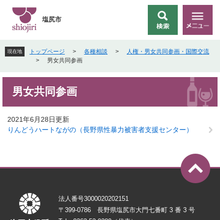
ペ
メ
ー
ニ
塩尻市
検
メ
ジ
ュ
索
ニ
の
ー
ュ
先
を
トップページ
>
各種相談
>
人権・男女共同参画・国際交流
現在地
ー
頭
飛
>
男女共同参画
で
ば
す
し
本
。
て
男女共同参画
文
本
文
へ
2021年6月28日更新
りんどうハートながの（長野県性暴力被害者支援センター）
法人番号3000020202151
〒399-0786 長野県塩尻市大門七番町 3 番 3 号