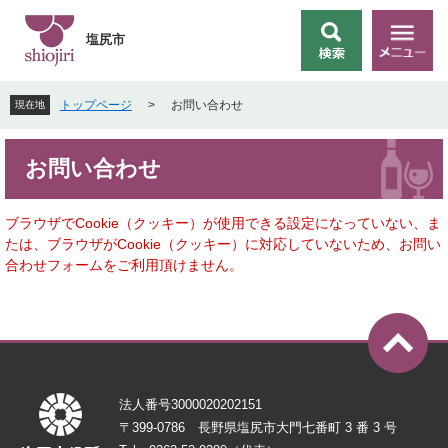
ペ
メ
ー
ニ
塩尻市
検
メ
ジ
ュ
索
ニ
の
ー
ュ
先
を
トップページ
>
お問い合わせ
現在地
ー
頭
飛
で
ば
本
す
し
お問い合わせ
文
。
て
本
文
ブラウザでCookie（クッキー）が使用できる設定になっていない、ま
へ
たは、ブラウザがCookie（クッキー）に対応していないため、お問い
合わせフォームをご利用頂けません。
法人番号3000020202151
〒399-0786 長野県塩尻市大門七番町 3 番 3 号