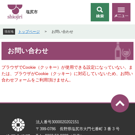
ペ
メ
ー
ニ
塩尻市
検
メ
ジ
ュ
索
ニ
の
ー
ュ
先
を
トップページ
>
お問い合わせ
現在地
ー
頭
飛
で
ば
本
す
し
お問い合わせ
文
。
て
本
文
ブラウザでCookie（クッキー）が使用できる設定になっていない、ま
へ
たは、ブラウザがCookie（クッキー）に対応していないため、お問い
合わせフォームをご利用頂けません。
法人番号3000020202151
〒399-0786 長野県塩尻市大門七番町 3 番 3 号