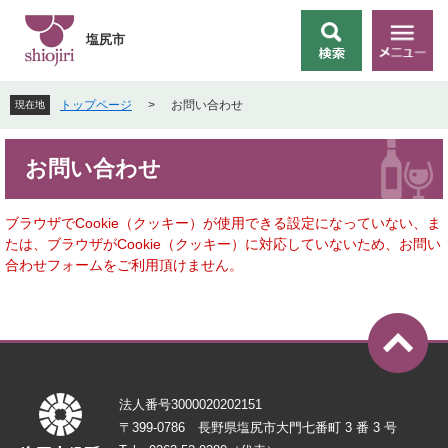
ペ
メ
ー
ニ
塩尻市
検
メ
ジ
ュ
索
ニ
の
ー
ュ
先
を
トップページ
>
お問い合わせ
現在地
ー
頭
飛
で
ば
本
す
し
お問い合わせ
文
。
て
本
文
ブラウザでCookie（クッキー）が使用できる設定になっていない、ま
へ
たは、ブラウザがCookie（クッキー）に対応していないため、お問い
合わせフォームをご利用頂けません。
法人番号3000020202151
〒399-0786 長野県塩尻市大門七番町 3 番 3 号