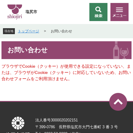
ペ
メ
ー
ニ
塩尻市
検
メ
ジ
ュ
索
ニ
の
ー
ュ
先
を
トップページ
>
お問い合わせ
現在地
ー
頭
飛
で
ば
本
す
し
お問い合わせ
文
。
て
本
文
ブラウザでCookie（クッキー）が使用できる設定になっていない、ま
へ
たは、ブラウザがCookie（クッキー）に対応していないため、お問い
合わせフォームをご利用頂けません。
法人番号3000020202151
〒399-0786 長野県塩尻市大門七番町 3 番 3 号