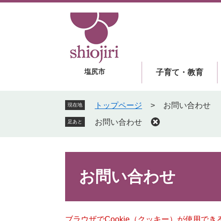
ペ
メ
ー
ニ
ジ
ュ
の
ー
先
を
頭
飛
塩尻市
子育て・教育
で
ば
す
し
。
て
トップページ
>
お問い合わせ
現在地
本
お問い合わせ
足あと
文
へ
本
文
お問い合わせ
ブラウザでCookie（クッキー）が使用で