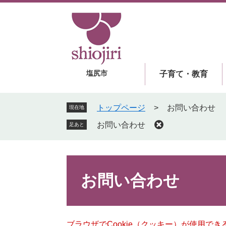
ペ
メ
ー
ニ
ジ
ュ
の
ー
先
を
頭
飛
塩尻市
子育て・教育
で
ば
す
し
。
て
トップページ
>
お問い合わせ
現在地
本
お問い合わせ
足あと
文
へ
本
文
お問い合わせ
ブラウザでCookie（クッキー）が使用で