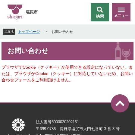
ペ
メ
ー
ニ
塩尻市
検
メ
ジ
ュ
索
ニ
の
ー
ュ
先
を
トップページ
>
お問い合わせ
現在地
ー
頭
飛
で
ば
本
す
し
お問い合わせ
文
。
て
本
文
ブラウザでCookie（クッキー）が使用できる設定になっていない、ま
へ
たは、ブラウザがCookie（クッキー）に対応していないため、お問い
合わせフォームをご利用頂けません。
法人番号3000020202151
〒399-0786 長野県塩尻市大門七番町 3 番 3 号