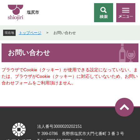
ペ
メ
ー
ニ
塩尻市
検
メ
ジ
ュ
索
ニ
の
ー
ュ
先
を
トップページ
>
お問い合わせ
現在地
ー
頭
飛
で
ば
本
す
し
お問い合わせ
文
。
て
本
文
ブラウザでCookie（クッキー）が使用できる設定になっていない、ま
へ
たは、ブラウザがCookie（クッキー）に対応していないため、お問い
合わせフォームをご利用頂けません。
法人番号3000020202151
〒399-0786 長野県塩尻市大門七番町 3 番 3 号