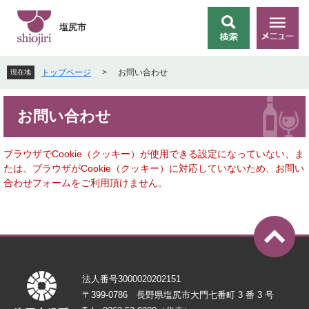
ペ
メ
ー
ニ
塩尻市
検
メ
ジ
ュ
索
ニ
の
ー
ュ
先
を
トップページ
>
お問い合わせ
現在地
ー
頭
飛
で
ば
本
す
し
お問い合わせ
文
。
て
本
文
ブラウザでCookie（クッキー）が使用できる設定になっていない、ま
へ
たは、ブラウザがCookie（クッキー）に対応していないため、お問い
合わせフォームをご利用頂けません。
法人番号3000020202151
〒399-0786 長野県塩尻市大門七番町 3 番 3 号