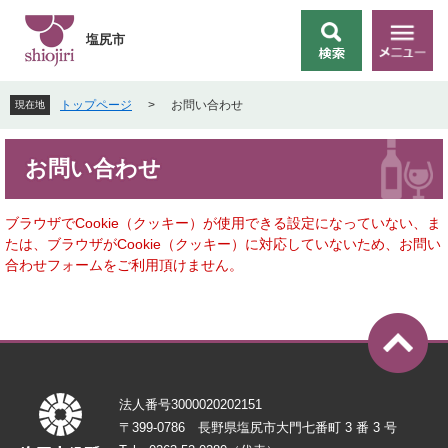
ペ
メ
ー
ニ
塩尻市
検
メ
ジ
ュ
索
ニ
の
ー
ュ
先
を
トップページ
>
お問い合わせ
現在地
ー
頭
飛
で
ば
本
す
し
お問い合わせ
文
。
て
本
文
ブラウザでCookie（クッキー）が使用できる設定になっていない、ま
へ
たは、ブラウザがCookie（クッキー）に対応していないため、お問い
合わせフォームをご利用頂けません。
法人番号3000020202151
〒399-0786 長野県塩尻市大門七番町 3 番 3 号