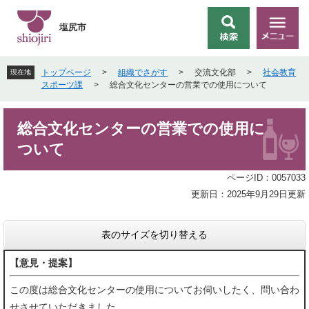
ペ
メ
ー
ニ
塩尻市
検
メ
ジ
ュ
索
ニ
の
ー
ュ
先
を
トップページ
>
組織でさがす
>
交流文化部
>
社会教育
現在地
ー
頭
飛
スポーツ課
>
総合文化センターの営業での使用について
で
ば
す
し
本
。
て
総合文化センターの営業での使用に
文
本
ついて
文
へ
ページID：0057033
更新日：2025年9月29日更新
表のサイズを切り替える
【意見・提案】
この度は総合文化センターの使用についてお伺いしたく、問い合わ
せさせていただきました。