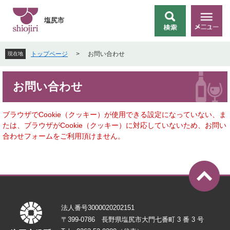
ペ
メ
ー
ニ
塩尻市
検
メ
ジ
ュ
索
ニ
の
ー
ュ
先
を
トップページ
>
お問い合わせ
現在地
ー
頭
飛
で
ば
本
す
し
お問い合わせ
文
。
て
本
文
ブラウザでCookie（クッキー）が使用できる設定になっていない、ま
へ
たは、ブラウザがCookie（クッキー）に対応していないため、お問い
合わせフォームをご利用頂けません。
法人番号3000020202151
〒399-0786 長野県塩尻市大門七番町 3 番 3 号