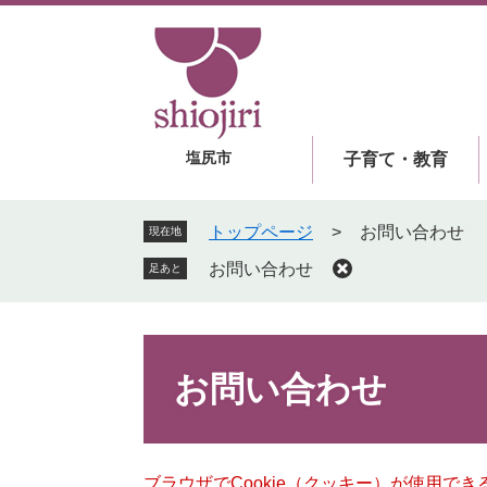
ペ
メ
ー
ニ
ジ
ュ
の
ー
先
を
頭
飛
塩尻市
子育て・教育
で
ば
す
し
。
て
トップページ
>
お問い合わせ
現在地
本
お問い合わせ
足あと
文
へ
本
文
お問い合わせ
ブラウザでCookie（クッキー）が使用で