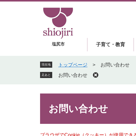
ペ
メ
ー
ニ
ジ
ュ
の
ー
先
を
頭
飛
塩尻市
子育て・教育
で
ば
す
し
。
て
トップページ
>
お問い合わせ
現在地
本
お問い合わせ
足あと
文
へ
本
文
お問い合わせ
ブラウザでCookie（クッキー）が使用で