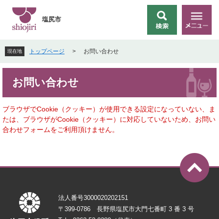
ペ
メ
ー
ニ
塩尻市
検
メ
ジ
ュ
索
ニ
の
ー
ュ
先
を
トップページ
>
お問い合わせ
現在地
ー
頭
飛
で
ば
本
す
し
お問い合わせ
文
。
て
本
文
ブラウザでCookie（クッキー）が使用できる設定になっていない、ま
へ
たは、ブラウザがCookie（クッキー）に対応していないため、お問い
合わせフォームをご利用頂けません。
法人番号3000020202151
〒399-0786 長野県塩尻市大門七番町 3 番 3 号