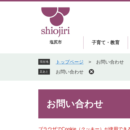
ペ
メ
ー
ニ
ジ
ュ
の
ー
先
を
頭
飛
塩尻市
子育て・教育
で
ば
す
し
。
て
トップページ
>
お問い合わせ
現在地
本
お問い合わせ
足あと
文
へ
本
文
お問い合わせ
ブラウザでCookie（クッキー）が使用で