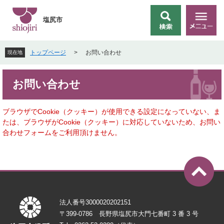
ペ
メ
ー
ニ
塩尻市
検
メ
ジ
ュ
索
ニ
の
ー
ュ
先
を
トップページ
>
お問い合わせ
現在地
ー
頭
飛
で
ば
本
す
し
お問い合わせ
文
。
て
本
文
ブラウザでCookie（クッキー）が使用できる設定になっていない、ま
へ
たは、ブラウザがCookie（クッキー）に対応していないため、お問い
合わせフォームをご利用頂けません。
法人番号3000020202151
〒399-0786 長野県塩尻市大門七番町 3 番 3 号