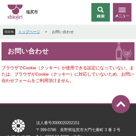
ペ
メ
ー
ニ
塩尻市
検
メ
ジ
ュ
索
ニ
の
ー
ュ
先
を
トップページ
>
お問い合わせ
現在地
ー
頭
飛
で
ば
本
す
し
お問い合わせ
文
。
て
本
文
ブラウザでCookie（クッキー）が使用できる設定になっていない、ま
へ
たは、ブラウザがCookie（クッキー）に対応していないため、お問い
合わせフォームをご利用頂けません。
法人番号3000020202151
〒399-0786 長野県塩尻市大門七番町 3 番 3 号