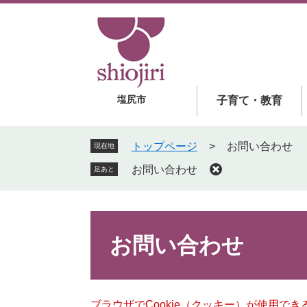
ペ
メ
ー
ニ
ジ
ュ
の
ー
先
を
頭
飛
塩尻市
子育て・教育
で
ば
す
し
。
て
トップページ
>
お問い合わせ
現在地
本
お問い合わせ
足あと
文
へ
本
文
お問い合わせ
ブラウザでCookie（クッキー）が使用で