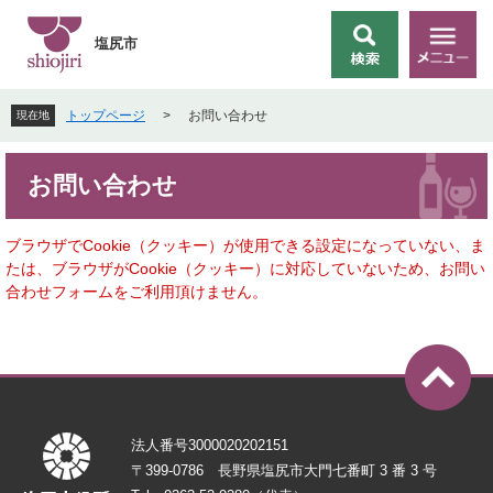
ペ
メ
ー
ニ
塩尻市
検
メ
ジ
ュ
索
ニ
の
ー
ュ
先
を
トップページ
>
お問い合わせ
現在地
ー
頭
飛
で
ば
本
す
し
お問い合わせ
文
。
て
本
文
ブラウザでCookie（クッキー）が使用できる設定になっていない、ま
へ
たは、ブラウザがCookie（クッキー）に対応していないため、お問い
合わせフォームをご利用頂けません。
法人番号3000020202151
〒399-0786 長野県塩尻市大門七番町 3 番 3 号