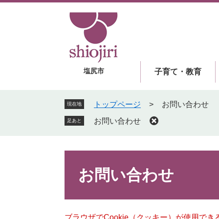
ペ
メ
ー
ニ
ジ
ュ
の
ー
先
を
頭
飛
塩尻市
子育て・教育
で
ば
す
し
。
て
トップページ
>
お問い合わせ
現在地
本
お問い合わせ
足あと
文
へ
本
文
お問い合わせ
ブラウザでCookie（クッキー）が使用で