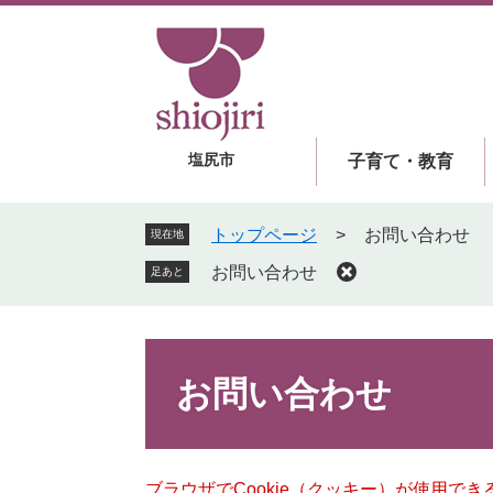
ペ
メ
ー
ニ
ジ
ュ
の
ー
先
を
頭
飛
塩尻市
子育て・教育
で
ば
す
し
。
て
トップページ
>
お問い合わせ
現在地
本
お問い合わせ
足あと
文
へ
本
文
お問い合わせ
ブラウザでCookie（クッキー）が使用で