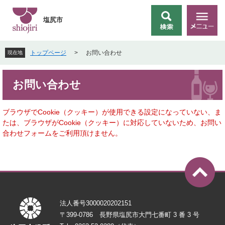
ペ
メ
ー
ニ
塩尻市
検
メ
ジ
ュ
索
ニ
の
ー
ュ
先
を
トップページ
>
お問い合わせ
現在地
ー
頭
飛
で
ば
本
す
し
お問い合わせ
文
。
て
本
文
ブラウザでCookie（クッキー）が使用できる設定になっていない、ま
へ
たは、ブラウザがCookie（クッキー）に対応していないため、お問い
合わせフォームをご利用頂けません。
法人番号3000020202151
〒399-0786 長野県塩尻市大門七番町 3 番 3 号