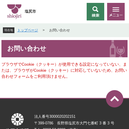
ペ
メ
ー
ニ
塩尻市
検
メ
ジ
ュ
索
ニ
の
ー
ュ
先
を
トップページ
>
お問い合わせ
現在地
ー
頭
飛
で
ば
本
す
し
お問い合わせ
文
。
て
本
文
ブラウザでCookie（クッキー）が使用できる設定になっていない、ま
へ
たは、ブラウザがCookie（クッキー）に対応していないため、お問い
合わせフォームをご利用頂けません。
法人番号3000020202151
〒399-0786 長野県塩尻市大門七番町 3 番 3 号