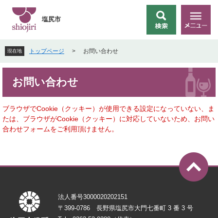
ペ
メ
ー
ニ
塩尻市
検
メ
ジ
ュ
索
ニ
の
ー
ュ
先
を
トップページ
>
お問い合わせ
現在地
ー
頭
飛
で
ば
本
す
し
お問い合わせ
文
。
て
本
文
ブラウザでCookie（クッキー）が使用できる設定になっていない、ま
へ
たは、ブラウザがCookie（クッキー）に対応していないため、お問い
合わせフォームをご利用頂けません。
法人番号3000020202151
〒399-0786 長野県塩尻市大門七番町 3 番 3 号