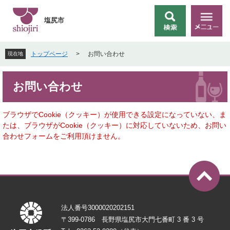
ペ
メ
ー
ニ
塩尻市
検
メ
ジ
ュ
索
ニ
の
ー
ュ
先
を
トップページ
>
お問い合わせ
現在地
ー
頭
飛
で
ば
本
す
し
お問い合わせ
文
。
て
本
文
ブラウザでCookie（クッキー）が使用できる設定になっていない、ま
へ
たは、ブラウザがCookie（クッキー）に対応していないため、お問い
合わせフォームをご利用頂けません。
法人番号3000020202151
〒399-0786 長野県塩尻市大門七番町 3 番 3 号