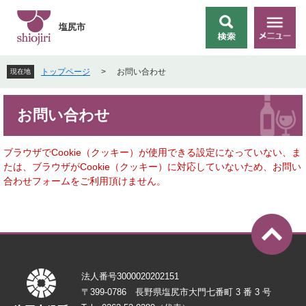
ペ
メ
ー
ニ
塩尻市
検
メ
ジ
ュ
索
ニ
の
ー
ュ
先
を
トップページ
>
お問い合わせ
現在地
ー
頭
飛
で
ば
本
す
し
お問い合わせ
文
。
て
本
文
ブラウザでCookie（クッキー）が使用できる設定になっていない、ま
へ
たは、ブラウザがCookie（クッキー）に対応していないため、お問い
合わせフォームをご利用頂けません。
法人番号3000020202151
〒399-0786 長野県塩尻市大門七番町 3 番 3 号