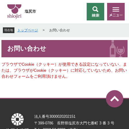
ペ
メ
ー
ニ
塩尻市
検
メ
ジ
ュ
索
ニ
の
ー
ュ
先
を
トップページ
>
お問い合わせ
現在地
ー
頭
飛
で
ば
本
す
し
お問い合わせ
文
。
て
本
文
ブラウザでCookie（クッキー）が使用できる設定になっていない、ま
へ
たは、ブラウザがCookie（クッキー）に対応していないため、お問い
合わせフォームをご利用頂けません。
法人番号3000020202151
〒399-0786 長野県塩尻市大門七番町 3 番 3 号