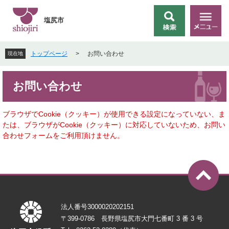
ペ
メ
ー
ニ
塩尻市
検
メ
ジ
ュ
索
ニ
の
ー
ュ
先
を
トップページ
>
お問い合わせ
現在地
ー
頭
飛
で
ば
本
す
し
お問い合わせ
文
。
て
本
文
ブラウザでCookie（クッキー）が使用できる設定になっていない、ま
へ
たは、ブラウザがCookie（クッキー）に対応していないため、お問い
合わせフォームをご利用頂けません。
法人番号3000020202151
〒399-0786 長野県塩尻市大門七番町 3 番 3 号